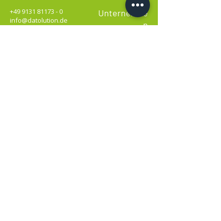
+49 9131 81173 - 0
Unternehme
info@datolution.de
n
Datolution GmbH
Über uns
Weinstraße 45
IT-Sicherheit
91058 Erlangen
Karriere
Kontakt
Rechtliches
Impressum
Datenschutz
AGB
©Datolution GmbH 2026
Melden Sie sich zum Newsletter an: