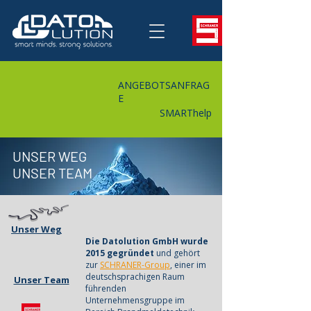
ANGEBO
TSANFRAG
E
SMARThelp
UNSER WEG
UNSER TEAM
Unser Weg
Die Datolution GmbH wurde
2015 gegründet
und gehört
zur
SCHRANER-Group
, einer im
deutschsprachigen Raum
Unser Team
führenden
Unternehmensgruppe im