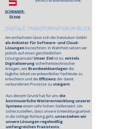
Bereich Brandmeldetechnik.
SCHRANER-
Group
DIGITALE TRANSFORMATION IM BLICK
Am einfachsten lässt sich die Datolution GmbH
als Anbieter für Software- und Cloud-
Lösungen
bezeichnen. In Wahrheit setzen wir
jedoch auf einen ganzheitlichen
Lösungsansatz!
Unser Ziel
ist es,
mittels
Digitalisierung
sicherheitstechnischer
Anlagen,
wie
Brandmeldeanlagen
die
tägliche Arbeit verantwortlicher Fachleute zu
erleichtern und die
Effizienz
der damit
verbundenen Prozesse zu
steigern
.​
Aus diesem Grund hat für uns
die
kontinuierliche Weiterentwicklung unserer
Systeme
einen sehr hohen Stellenwert. Um
sicherzustellen, dass unsere Entwicklungsarbeit
in die richtige Richtung geht,
unterziehen wir
unsere Lösungen regelmäßig
umfangreichen Praxistests.