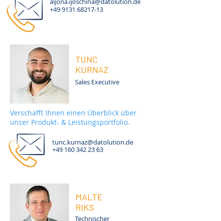
aljona.ijoschina@datolution.de
+49 9131 68217-13
TUNC
KURNAZ
Sales Executive
Verschafft Ihnen einen Überblick über
unser Produkt- & Leistungsportfolio.
tunc.kurnaz@datolution.de
+49 160 342 23 63
MALTE
RIKS
Technischer